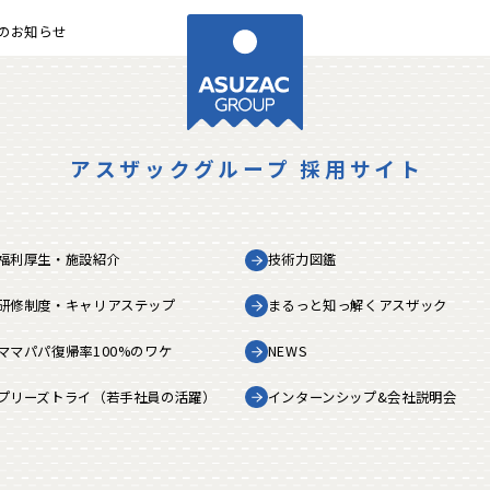
展のお知らせ
アスザックグループ 採用サイト
福利厚生・
施設紹介
技術力図鑑
研修制度・
キャリアステップ
まるっと知っ解く
アスザック
ママパパ復帰率
100%のワケ
NEWS
プリーズトライ
（若手社員の活躍）
インターンシップ&
会社説明会