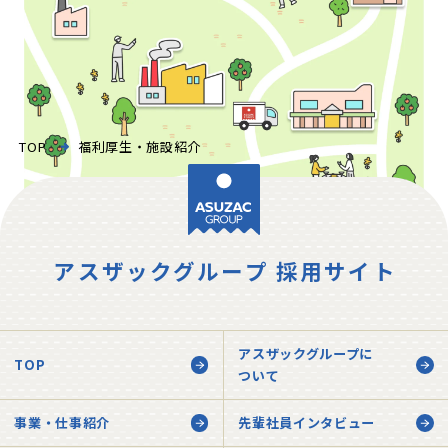
TOP
福利厚生・施設紹介
アスザックグループ 採用サイト
品質保証センター
包装工場
検品工場
アスザックグループに
TOP
ついて
調理工場
事業・仕事紹介
先輩社員インタビュー
2F 開発部署