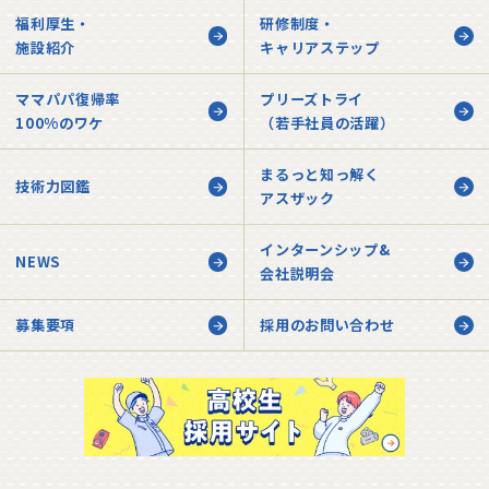
1F 事務所
福利厚生・
研修制度・
施設紹介
キャリアステップ
2F 研修会場
ママパパ復帰率
プリーズトライ
100%のワケ
（若手社員の活躍）
1F フォトスタジオ
直営店舗
まるっと知っ解く
技術力図鑑
アスザック
インターンシップ&
NEWS
会社説明会
募集要項
採用のお問い合わせ